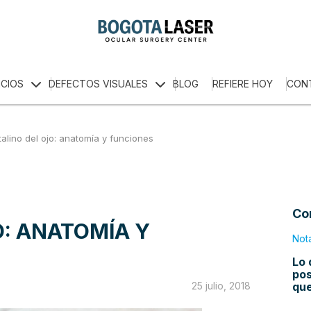
ICIOS
DEFECTOS VISUALES
BLOG
REFIERE HOY
CON
talino del ojo: anatomía y funciones
Co
O: ANATOMÍA Y
Not
Lo 
pos
qu
25 julio, 2018