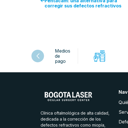
Pentacam: una alternativa para
corregir sus defectos refractivos
Medios
de
pago
Nav
Qui
Serv
Clínica oftalmológica de alta calidad,
dedicada a la corrección de los
Defe
defectos refractivos como miopía,