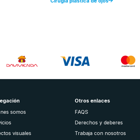
Cirugía plástica de ojos
egación
Otros enlaces
énes somos
FAQS
icios
Derechos y deberes
ctos visuales
Trabaja con nosotros