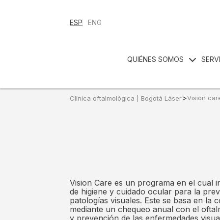
ESP
ENG
QUIÉNES SOMOS
SERV
>
Vision car
Clínica oftalmológica | Bogotá Láser
Vision Care es un programa en el cual 
de higiene y cuidado ocular para la pre
patologías visuales. Este se basa en la c
mediante un chequeo anual con el oftal
y prevención de las enfermedades visua