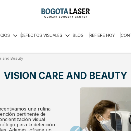
ICIOS
DEFECTOS VISUALES
BLOG
REFIERE HOY
CON
e and Beauty
VISION CARE AND BEAUTY
incentivamos una rutina
vención pertinente de
oncientización visual
mólogo para la detección
les. Además, ofrece un