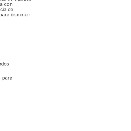
ía con
cia de
para disminuir
ados
é para