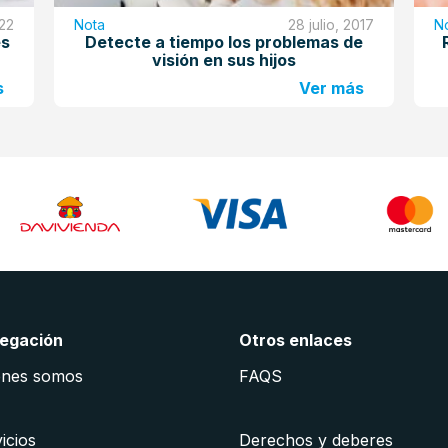
022
Nota
28 julio, 2017
N
es
Detecte a tiempo los problemas de
visión en sus hijos
s
Ver más
egación
Otros enlaces
énes somos
FAQS
icios
Derechos y deberes