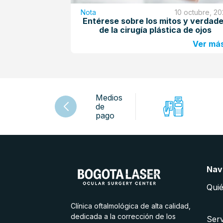
Nota
10 octubre, 2
Entérese sobre los mitos y verdad
de la cirugía plástica de ojos
Ver má
Medios
de
pago
Nav
Qui
Clínica oftalmológica de alta calidad,
dedicada a la corrección de los
Serv