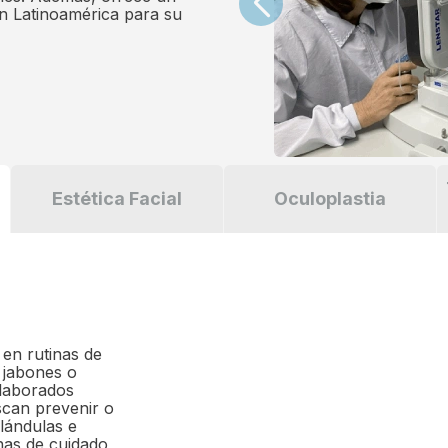
en Latinoamérica para su
Estética Facial
Oculoplastia
en rutinas de
 jabones o
elaborados
scan prevenir o
glándulas e
inas de cuidado