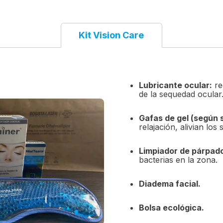
TIPOS DE TRATAMIENTOS
Kit Vision Care
Lubricante ocular:
re
de la sequedad ocular
Gafas de gel (según 
relajación, alivian lo
Limpiador de párpad
bacterias en la zona.
Diadema facial.
Bolsa ecológica.