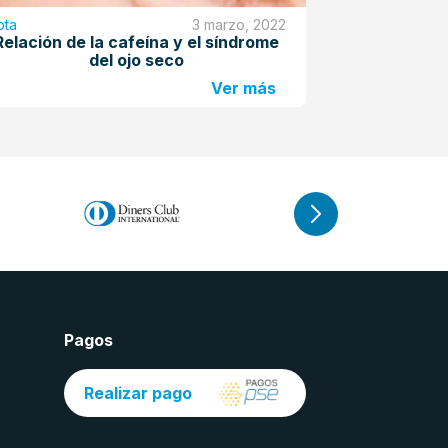
ota
3 marzo, 2022
Nota
Relación de la cafeína y el síndrome
¿Los fármac
del ojo seco
Ver más
Pagos
Realizar pago