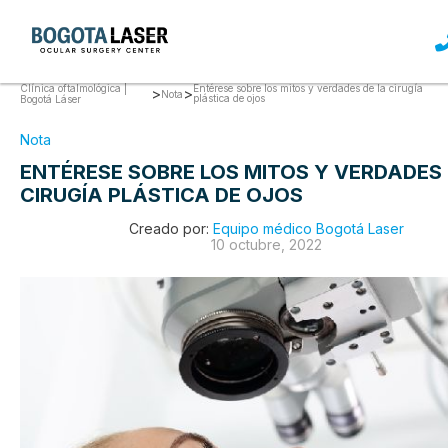
Clínica oftalmológica |
Entérese sobre los mitos y verdades de la cirugía
>
>
Nota
plástica de ojos
Bogotá Láser
Nota
ENTÉRESE SOBRE LOS MITOS Y VERDADES 
CIRUGÍA PLÁSTICA DE OJOS
Creado por:
Equipo médico Bogotá Laser
10 octubre, 2022