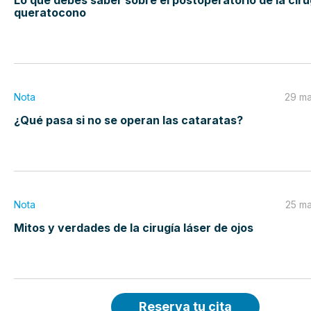
Lo que debes saber sobre el postoperatorio de la ciru
queratocono
Nota
29 ma
¿Qué pasa si no se operan las cataratas?
Nota
25 ma
Mitos y verdades de la cirugía láser de ojos
Reserva tu cita