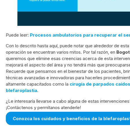
Puede leer:
Procesos ambulatorios para recuperar el s
Con lo descrito hasta aquí, puede notar que alrededor de esta
operación se encuentran varios mitos. Por tal razón, en
Bogot
queremos que elimine esas creencias acerca de esta intervenc
mejorará el aspecto del área y no tendrá más que preocupars
Recuerde que pensamos en el bienestar de los pacientes, bri
técnicas avanzadas e innovadoras para hacerles procedimien
altamente capacitados como la
cirugía de parpados caído
blefaroplastia
.
¿Le interesaría llevarse a cabo alguna de estas intervenciones
¡Contáctenos y permítanos atenderle!
Conozca los cuidados y beneficios de la blefaroplas