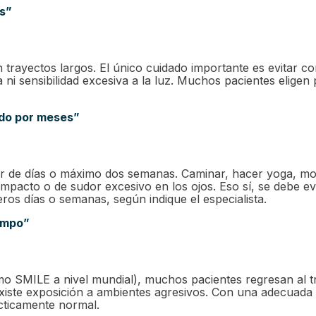
as”
trayectos largos. El único cuidado importante es evitar co
sa ni sensibilidad excesiva a la luz. Muchos pacientes elig
ido por meses”
 de días o máximo dos semanas. Caminar, hacer yoga, monta
 impacto o de sudor excesivo en los ojos. Eso sí, se debe ev
os días o semanas, según indique el especialista.
iempo”
mo SMILE a nivel mundial)
, muchos pacientes regresan al tr
i existe exposición a ambientes agresivos. Con una adecuad
cticamente normal.