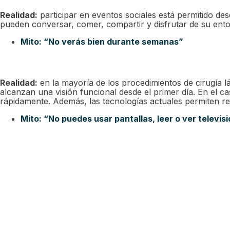
Realidad:
participar en eventos sociales está permitido des
pueden conversar, comer, compartir y disfrutar de su ento
Mito: “No verás bien durante semanas”
Realidad:
en la mayoría de los procedimientos de cirugía lá
alcanzan una visión funcional desde el primer día. En el 
rápidamente. Además, las tecnologías actuales permiten rea
Mito: “No puedes usar pantallas, leer o ver televis