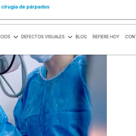
nes: en qué no debes creer
a cirugía de párpados
paxzu
ICIOS
DEFECTOS VISUALES
BLOG
REFIERE HOY
CON