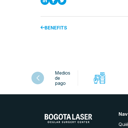
BENEFITS
Medios
de
pago
Nav
Qui