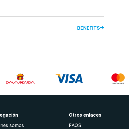
BENEFITS
egación
Otros enlaces
énes somos
FAQS