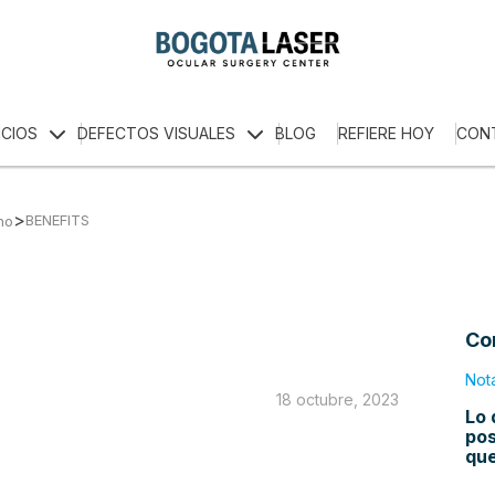
ICIOS
DEFECTOS VISUALES
BLOG
REFIERE HOY
CON
>
BENEFITS
no
Co
Not
18 octubre, 2023
Lo 
pos
qu