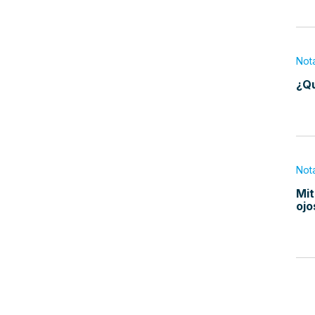
Not
¿Qu
Not
Mit
ojo