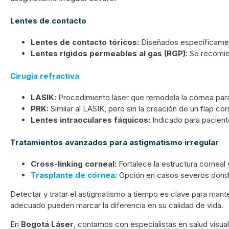
Lentes de contacto
Lentes de contacto tóricos:
Diseñados específicament
Lentes rígidos permeables al gas (RGP):
Se recomien
Cirugía refractiva
LASIK:
Procedimiento láser que remodela la córnea para c
PRK:
Similar al LASIK, pero sin la creación de un flap cor
Lentes intraoculares fáquicos:
Indicado para pacient
Tratamientos avanzados para astigmatismo irregular
Cross-linking corneal:
Fortalece la estructura corneal
Trasplante de córnea
:
Opción en casos severos donde
Detectar y tratar el astigmatismo a tiempo es clave para mante
adecuado pueden marcar la diferencia en su calidad de vida.
En
Bogotá Láser
, contamos con especialistas en salud visua