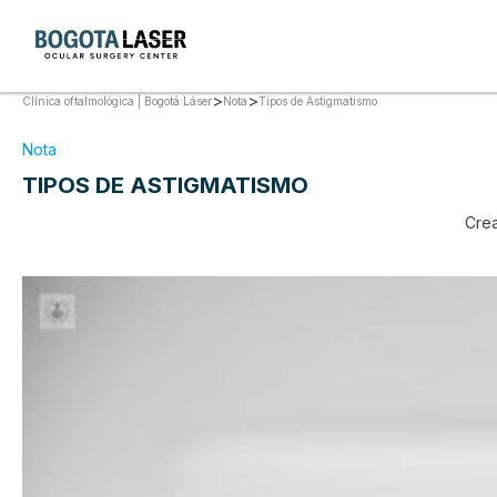
>
>
Tipos de Astigmatismo
Clínica oftalmológica | Bogotá Láser
Nota
Nota
TIPOS DE ASTIGMATISMO
Cre