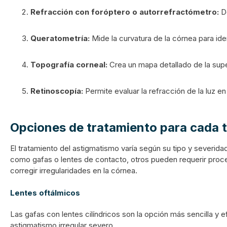
Refracción con foróptero o autorrefractómetro:
De
Queratometría:
Mide la curvatura de la córnea para iden
Topografía corneal:
Crea un mapa detallado de la super
Retinoscopía:
Permite evaluar la refracción de la luz en 
Opciones de tratamiento para cada 
El tratamiento del astigmatismo varía según su tipo y severi
como gafas o lentes de contacto, otros pueden requerir proc
corregir irregularidades en la córnea.
Lentes oftálmicos
Las gafas con lentes cilíndricos son la opción más sencilla y e
astigmatismo irregular severo.