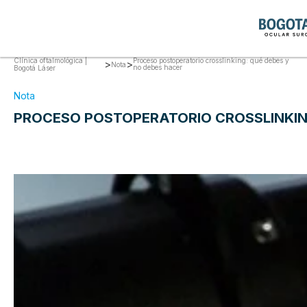
Clínica oftalmológica |
Proceso postoperatorio crosslinking: qué debes y
>
>
Nota
no debes hacer
Bogotá Láser
Nota
PROCESO POSTOPERATORIO CROSSLINKING