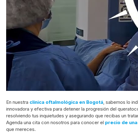
En nuestra
clínica oftalmológica en Bogotá
, sabemos lo ind
innovadora y efectiva para detener la progresión del querat
resolviendo tus inquietudes y asegurando que recibas un trat
Agenda una cita con nosotros para conocer el
precio de una
que mereces.