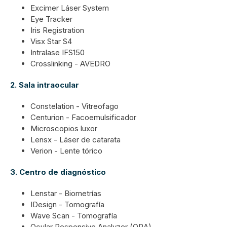
Excimer Láser System
Eye Tracker
Iris Registration
Visx Star S4
Intralase IFS150
Crosslinking - AVEDRO
2.
Sala intraocular
Constelation - Vitreofago
Centurion - Facoemulsificador
Microscopios luxor
Lensx - Láser de catarata
Verion - Lente tórico
3.
Centro de diagnóstico
Lenstar - Biometrías
IDesign - Tomografía
Wave Scan - Tomografía
Ocular Responsive Analyzer (ORA)