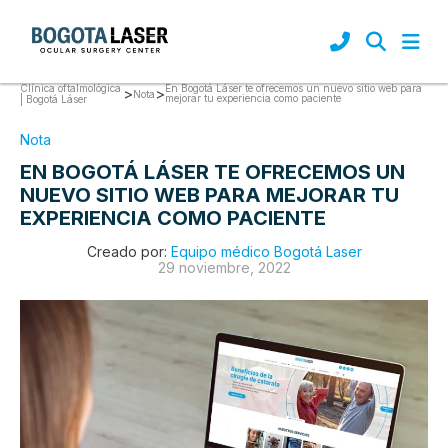
Clínica oftalmológica
En Bogotá Láser te ofrecemos un nuevo sitio web para
>
>
Nota
mejorar tu experiencia como paciente
| Bogotá Láser
Nota
EN BOGOTÁ LÁSER TE OFRECEMOS UN
NUEVO SITIO WEB PARA MEJORAR TU
EXPERIENCIA COMO PACIENTE
Creado por:
Equipo médico Bogotá Laser
29 noviembre, 2022