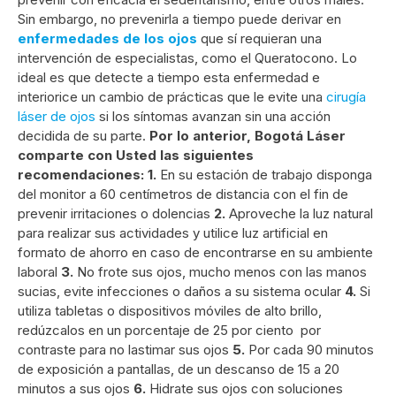
Sin embargo, no prevenirla a tiempo puede derivar en
enfermedades de los ojos
que sí requieran una
intervención de especialistas, como el Queratocono. Lo
ideal es que detecte a tiempo esta enfermedad e
interiorice un cambio de prácticas que le evite una
cirugía
láser de ojos
si los síntomas avanzan sin una acción
decidida de su parte.
Por lo anterior, Bogotá Láser
comparte con Usted las siguientes
recomendaciones:
1.
En su estación de trabajo disponga
del monitor a 60 centímetros de distancia con el fin de
prevenir irritaciones o dolencias
2.
Aproveche la luz natural
para realizar sus actividades y utilice luz artificial en
formato de ahorro en caso de encontrarse en su ambiente
laboral
3.
No frote sus ojos, mucho menos con las manos
sucias, evite infecciones o daños a su sistema ocular
4.
Si
utiliza tabletas o dispositivos móviles de alto brillo,
redúzcalos en un porcentaje de 25 por ciento por
contraste para no lastimar sus ojos
5.
Por cada 90 minutos
de exposición a pantallas, de un descanso de 15 a 20
minutos a sus ojos
6.
Hidrate sus ojos con soluciones