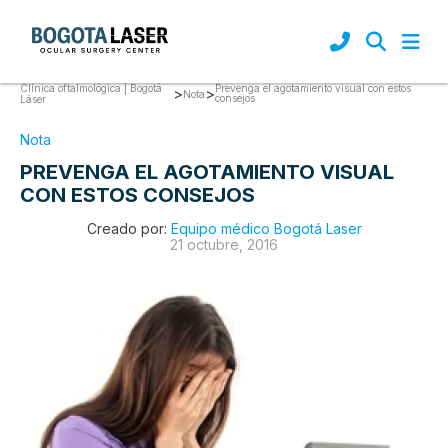
Clínica oftalmológica | Bogotá
Prevenga el agotamiento visual con estos
>
>
Nota
consejos
Láser
Nota
PREVENGA EL AGOTAMIENTO VISUAL
CON ESTOS CONSEJOS
Creado por:
Equipo médico Bogotá Laser
21 octubre, 2016