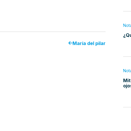
Not
¿Qu
María del pilar
Not
Mit
ojo