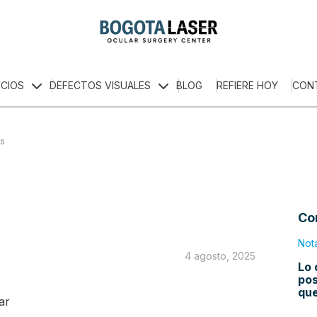
ICIOS
DEFECTOS VISUALES
BLOG
REFIERE HOY
CON
os
Co
Not
4 agosto, 2025
Lo 
pos
qu
ar