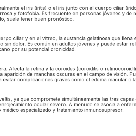
mente el iris (iritis) o el iris junto con el cuerpo ciliar (i
borrosa y fotofobia. Es frecuente en personas jóvenes y d
, suele tener buen pronóstico.
erpo ciliar y en el vítreo, la sustancia gelatinosa que llena 
ro sin dolor. Es común en adultos jóvenes y puede estar re
ano por su potencial cronicidad.
Afecta la retina y la coroides (coroiditis o retinocoroiditi
y la aparición de manchas oscuras en el campo de visión. 
a evitar complicaciones graves como el edema macular o la c
ítis, ya que compromete simultáneamente las tres capas de 
a y enrojecimiento ocular severo. A menudo se asocia a enf
 médico especializado y tratamiento inmunosupresor.