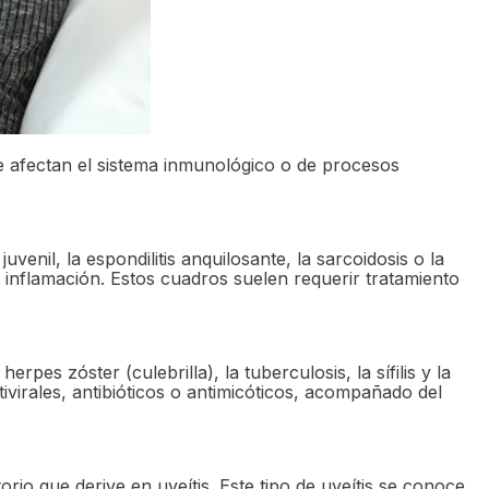
 afectan el sistema inmunológico o de procesos
enil, la espondilitis anquilosante, la sarcoidosis o la
 inflamación. Estos cuadros suelen requerir tratamiento
pes zóster (culebrilla), la tuberculosis, la sífilis y la
virales, antibióticos o antimicóticos, acompañado del
io que derive en uveítis. Este tipo de uveítis se conoce