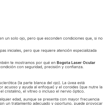
n un solo ojo, pero que esconden condiciones que, si no
as iniciales, pero que requiere atención especializada
 También te mostramos por qué en
Bogota Laser Ocular
ondición con seguridad, precisión y confianza.
lerótica (la parte blanca del ojo). La úvea está
mor acuoso y ayuda al enfoque) y el coroides (que nutre la
ristalino, el vítreo o incluso el nervio óptico.
ualquier edad, aunque se presenta con mayor frecuencia
ue sin un tratamiento adecuado y oportuno, puede provocar