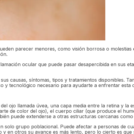
ueden parecer menores, como visión borrosa o molestias e
ión.
flamación ocular que puede pasar desapercibida en sus etap
on sus causas, síntomas, tipos y tratamientos disponibles.
y tecnológico necesario para ayudarte a enfrentar esta c
el ojo llamada úvea, una capa media entre la retina y la esc
arte de color del ojo), el cuerpo ciliar (que produce el hu
ién puede extenderse a otras estructuras cercanas como el c
un solo grupo poblacional. Puede afectar a personas de c
ito y en otros su avance es más lento, pero lo cierto es q