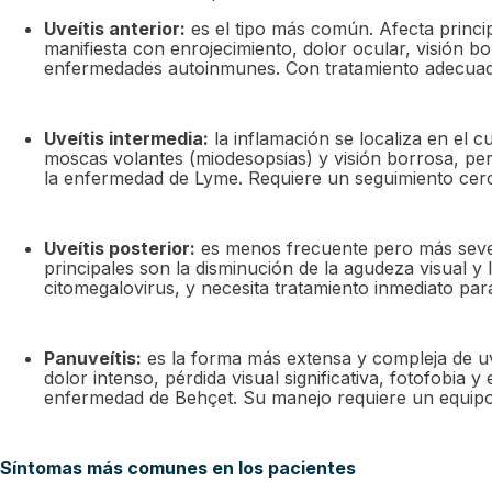
Uveítis anterior:
es el tipo más común. Afecta principal
manifiesta con enrojecimiento, dolor ocular, visión 
enfermedades autoinmunes. Con tratamiento adecuado
Uveítis intermedia:
la inflamación se localiza en el cu
moscas volantes (miodesopsias) y visión borrosa, pe
la enfermedad de Lyme. Requiere un seguimiento cerc
Uveítis posterior:
es menos frecuente pero más severa. 
principales son la disminución de la agudeza visual 
citomegalovirus, y necesita tratamiento inmediato par
Panuveítis:
es la forma más extensa y compleja de uve
dolor intenso, pérdida visual significativa, fotofobi
enfermedad de Behçet. Su manejo requiere un equipo
Síntomas más comunes en los pacientes