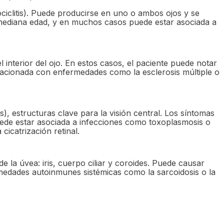
ridociclitis). Puede producirse en uno o ambos ojos y se
e mediana edad, y en muchos casos puede estar asociada a
el interior del ojo. En estos casos, el paciente puede notar
lacionada con enfermedades como la esclerosis múltiple o
s), estructuras clave para la visión central. Los síntomas
Puede estar asociada a infecciones como toxoplasmosis o
icatrización retinal.
la úvea: iris, cuerpo ciliar y coroides. Puede causar
ermedades autoinmunes sistémicas como la sarcoidosis o la