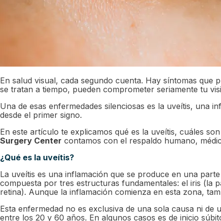
En salud visual, cada segundo cuenta. Hay síntomas que p
se tratan a tiempo, pueden comprometer seriamente tu vis
Una de esas enfermedades silenciosas es la uveítis, una in
desde el primer signo.
En este artículo te explicamos qué es la uveítis, cuáles s
Surgery Center
contamos con el respaldo humano, médico 
¿Qué es la uveítis?
La uveítis es una inflamación que se produce en una parte d
compuesta por tres estructuras fundamentales: el iris (la p
retina). Aunque la inflamación comienza en esta zona, tamb
Esta enfermedad no es exclusiva de una sola causa ni de 
entre los 20 y 60 años. En algunos casos es de inicio súb