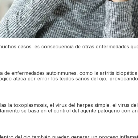
muchos casos, es consecuencia de otras enfermedades que
de enfermedades autoinmunes, como la artritis idiopática juv
gico ataca por error los tejidos sanos del ojo, provocando
la toxoplasmosis, el virus del herpes simple, el virus del her
amiento se basa en el control del agente patógeno con anti
entro del ojo también pueden generar un proceso inflamator