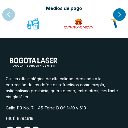
corregir
Medios de pago
la
ceguera
y
problemas
visuales
Clínica oftalmológica de alta calidad, dedicada a la
corrección de los defectos refractivos como miopía,
astigmatismo presbicia, queratocono, entre otros, mediante
cirugía láser.
Calle 113 No. 7 - 45 Torre B Of. 1410 y 613
(601) 6294919