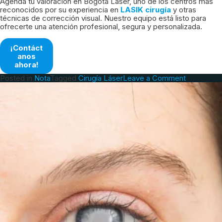
Agenda tu valoración en Bogotá Láser, uno de los centros más
reconocidos por su experiencia en
LASIK cirugía
y otras
técnicas de corrección visual. Nuestro equipo está listo para
ofrecerte una atención profesional, segura y personalizada.
¡Contáct
anos
ahora!
on
Posted in
Nota
Tagged
Cirugía Láser
Leave a Comment
Quienes
no
son
aptos
para
la
cirugia
laser