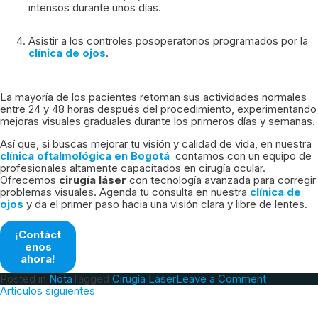
intensos durante unos días.
Asistir a los controles posoperatorios programados por la
clínica de ojos
.
La mayoría de los pacientes retoman sus actividades normales
entre 24 y 48 horas después del procedimiento, experimentando
mejoras visuales graduales durante los primeros días y semanas.
Así que, si buscas mejorar tu visión y calidad de vida, en nuestra
clínica oftalmológica en Bogotá
contamos con un equipo de
profesionales altamente capacitados en cirugía ocular.
Ofrecemos
cirugía láser
con tecnología avanzada para corregir
problemas visuales. Agenda tu consulta en nuestra
clínica de
ojos
y da el primer paso hacia una visión clara y libre de lentes.
¡Contáct
enos
ahora!
on
Posted in
Nota
Tagged
Cirugía Láser
Leave a Comment
Navegación
Cirugía
Artículos siguientes
de
láser
entradas
para