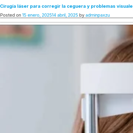
Quienes no son aptos para la cirugia laser
Cirugía láser para corregir la ceguera y problemas visual
ETIQUETA:
CIRUGÍA LÁSER
Posted on
Posted on
11 febrero, 2025
15 enero, 2025
14 abril, 2025
11 abril, 2025
by
by
adminpaxzu
adminpaxzu