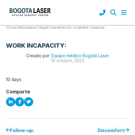
>
>
Work incapacity:
Clínica oftalmológica | Bogotá Láser
Sección uno
WORK INCAPACITY:
Creado por:
Equipo médico Bogotá Laser
19 octubre, 2023
10 days
Comparte
Follow-up:
Discomfort: