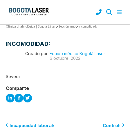
>
>
Incomodidad:
Clínica oftalmológica | Bogotá Láser
Sección uno
INCOMODIDAD:
Creado por:
Equipo médico Bogotá Laser
6 octubre, 2022
Severa
Comparte
Incapacidad laboral:
Control: