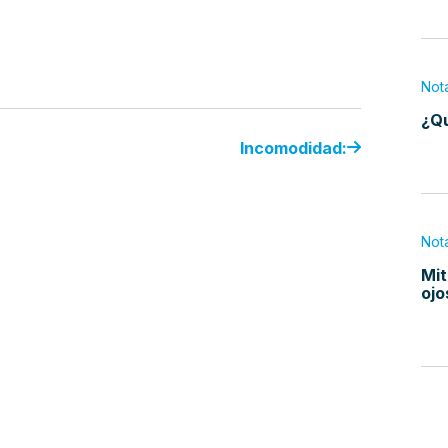
Not
¿Qu
Incomodidad:
Not
Mit
ojo