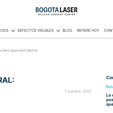
ICIOS
DEFECTOS VISUALES
BLOG
REFIERE HOY
CON
>
Incapacidad laboral:
no
Co
RAL:
Not
7 octubre, 2022
Lo 
pos
qu