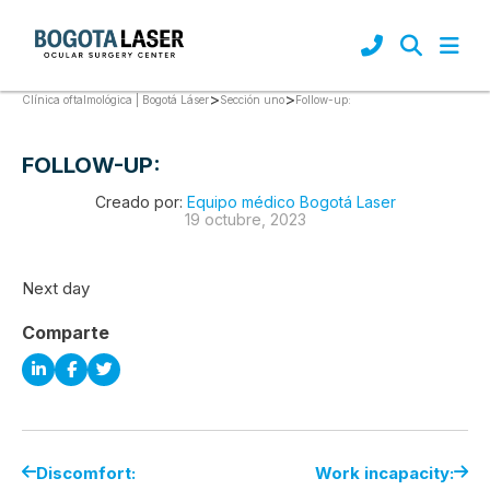
>
>
Follow-up:
Clínica oftalmológica | Bogotá Láser
Sección uno
FOLLOW-UP:
Creado por:
Equipo médico Bogotá Laser
19 octubre, 2023
Next day
Comparte
Discomfort:
Work incapacity: