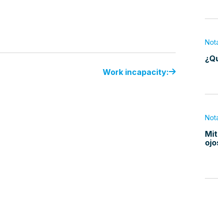
Not
¿Qu
Work incapacity:
Not
Mit
ojo