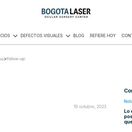
ICIOS
DEFECTOS VISUALES
BLOG
REFIERE HOY
CON
>
Follow-up:
no
Co
Not
19 octubre, 2023
Lo 
pos
qu