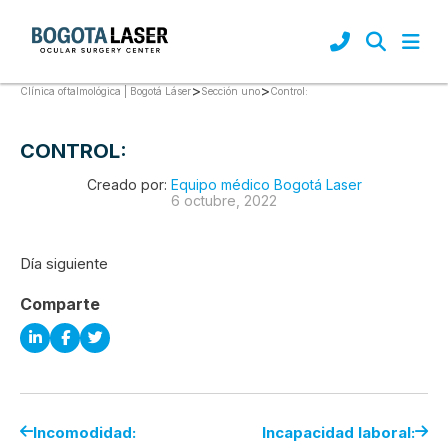
>
>
Control:
Clínica oftalmológica | Bogotá Láser
Sección uno
CONTROL:
Creado por:
Equipo médico Bogotá Laser
6 octubre, 2022
Día siguiente
Comparte
Incomodidad:
Incapacidad laboral: