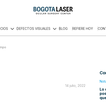
ICIOS
DEFECTOS VISUALES
BLOG
REFIERE HOY
CON
empo
Co
Not
14 julio, 2022
Lo 
pos
qu