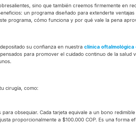
obresalientes, sino que también creemos firmemente en rec
eneficios: un programa diseñado para extenderte ventajas rea
e este programa, cómo funciona y por qué vale la pena apro
n depositado su confianza en nuestra
clínica oftalmológica
 pensados para promover el cuidado continuo de la salud vis
unos.
tu cirugía, como:
para obsequiar. Cada tarjeta equivale a un bono redimible 
e ajusta proporcionalmente a $100.000 COP. Es una forma ef