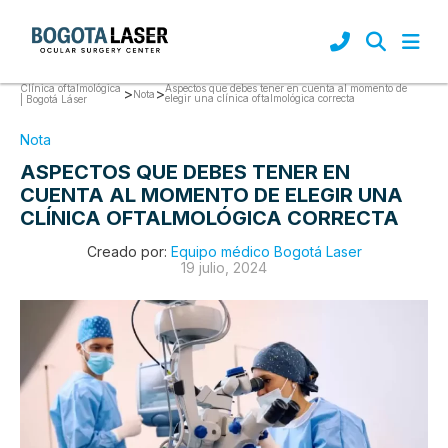
Clínica oftalmológica
Aspectos que debes tener en cuenta al momento de
>
>
Nota
elegir una clínica oftalmológica correcta
| Bogotá Láser
Nota
ASPECTOS QUE DEBES TENER EN
CUENTA AL MOMENTO DE ELEGIR UNA
CLÍNICA OFTALMOLÓGICA CORRECTA
Creado por:
Equipo médico Bogotá Laser
19 julio, 2024