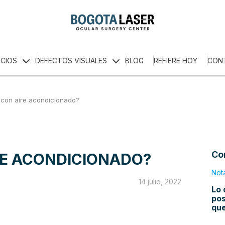
ICIOS
DEFECTOS VISUALES
BLOG
REFIERE HOY
CON
 con aire acondicionado?
Co
RE ACONDICIONADO?
Not
14 julio, 2022
Lo 
pos
qu