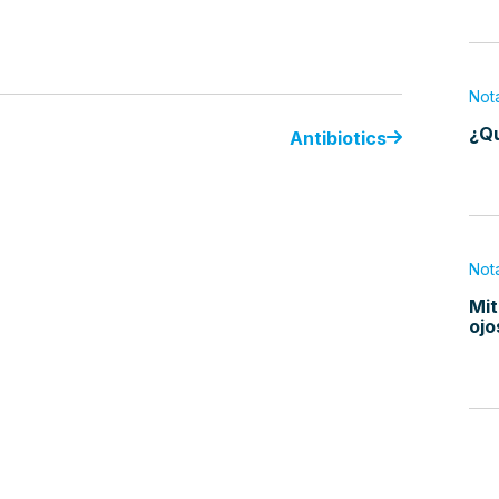
Not
¿Qu
Antibiotics
Not
Mit
ojo