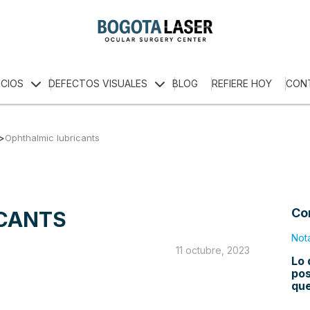
ICIOS
DEFECTOS VISUALES
BLOG
REFIERE HOY
CON
>
Ophthalmic lubricants
Co
ICANTS
Not
11 octubre, 2023
Lo 
pos
qu