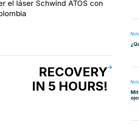
er el láser Schwind ATOS con
olombia
Not
¿Qu
RECOVERY
ue
uidan
IN 5 HOURS!
Not
Mit
sión
ojo