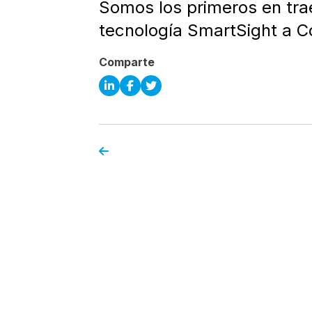
Somos los primeros en tra
tecnología SmartSight a C
Comparte
CONOCE A LOS
q
c
ESPECIALISTAS
tu
vi