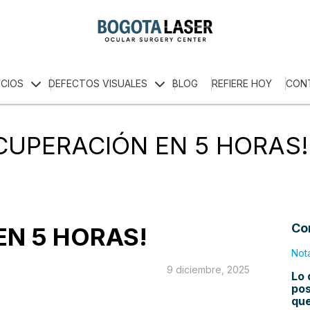
ICIOS
DEFECTOS VISUALES
BLOG
REFIERE HOY
CON
CUPERACIÓN EN 5 HORAS!
Co
EN 5 HORAS!
Not
9 diciembre, 2025
Lo 
pos
qu