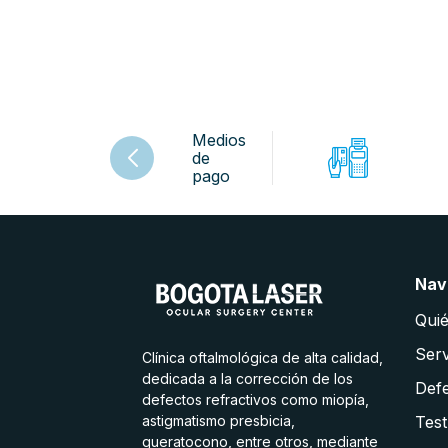
Medios
de
pago
Nav
Qui
Serv
Clínica oftalmológica de alta calidad,
dedicada a la corrección de los
Defe
defectos refractivos como miopía,
astigmatismo presbicia,
Test
queratocono, entre otros, mediante